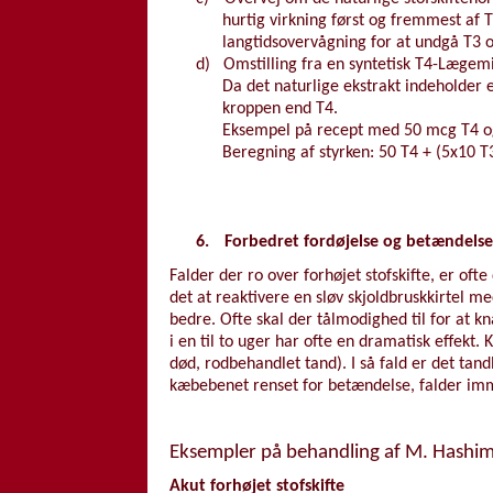
hurtig virkning først og fremmest af
langtidsovervågning for at undgå T3 
d)
Omstilling fra en syntetisk T4-Lægemid
Da det naturlige ekstrakt indeholder
kroppen end T4.
Eksempel på recept med 50 mcg T4 o
Beregning af styrken: 50 T4 + (5x10 T
6.
Forbedret fordøjelse og betændelse
Falder der ro over forhøjet stofskifte, er of
det at reaktivere en sløv skjoldbruskkirtel me
bedre. Ofte skal der tålmodighed til for at k
i en til to uger har ofte en dramatisk effek
død, rodbehandlet tand). I så fald er det tan
kæbebenet renset for betændelse, falder immu
Eksempler på behandling af M. Hashi
Akut forhøjet stofskifte