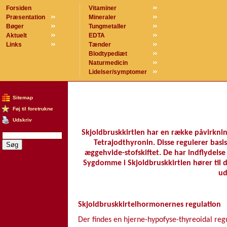
Forsiden
Vitaminer
Præsentation
Mineraler
Bøger
Tungmetaller
Aktuelt
EDTA
Links
Tænder
Blodtypediæt
Naturmedicin
Lidelser/symptomer
Sitemap
Føj til foretrukne
Udskriv
Skjoldbruskkirtlen har en række påvirkni
Tetrajodthyronin. Disse regulerer basi
æggehvide-stofskiftet. De har indflydels
Sygdomme i Skjoldbruskkirtlen hører til d
ud
Skjoldbruskkirtelhormonernes regulation
Der findes en hjerne-hypofyse-thyreoidal reg