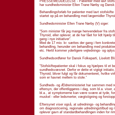
PRESSEMEDDELELSE - Patienter med lavt stofskifte
har sundhedsminister Ellen Trane Nørby og Dansk F
Behandlingsforløb for patienter med lavt stofskift
startet op på en behandling med lægemidler Thyro
Sundhedsminister Ellen Trane Nørby (V) siger:
”Som minister får jeg mange henvendelser fra stofsk
Thyroid, eller oplever, at de har fået for lidt hjælp 
gang i nye initiativer”.
Med de 17 mio. kr. sættes der gang i fem konkrete 
behandling, herunder om behandling med produkter m
etc. Hertil kommer yderligere vejlednings- og oply
Sundhedsordfører for Dansk Folkeparti, Liselott Bli
”Stofskiftepatienter skal i fokus og hjælpes til et b
sundhedsvæsnet. Derfor er dette et vigtigt initiat
Thyroid, bliver fulgt og får dokumenteret, hvilke vi
som er havnet mellem to stole.”
Sundheds- og Ældreministeriet har sammen med rel
eftersyn, der offentliggøres i dag, som bl.a. viser,
bl.a., at symptomerne kan være svære at tyde, for
muskel - eller ledsmerter, vægtstigning og forstopp
Eftersynet viser også, at udrednings- og behandlin
om diagnosticering, regionale udredningstilbud og m
oplever gavn af standardbehandlingen inden for rime