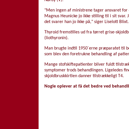
Nørby (V).
"Men ingen af ministrene tager ansvaret for 
Magnus Heunicke jo ikke stilling til i sit svar
det svarer han jo ikke på," siger Liselott Blixt.
Thyroid fremstilles ud fra tørret grise-skjol
(liothyronin).
Man brugte indtil 1950´erne præparatet til beh
som blev den foretrukne behandling af patient
Mange stofskiftepatienter bliver fuldt tilstr
symptomer trods behandlingen. Ligeledes find
skjoldbruskkirtlen danner tilstrækkeligt T4.
Nogle oplever at få det bedre ved behandl