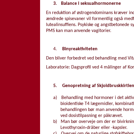
3.
Balance i seksualhormonerne
En reduktion af østrogendominans kræver indi
ændrede spisevaner vil formentlig også medf
lutealinsuffiens. Psykiske og angstbetonede 
PMS kan man anvende vagitorier.
4.
Binyreaktiviteten
Den bliver forbedret ved behandling med Vit
Laboratorie: Dagsprofil ved 4 målinger af Kort
5.
Genopretning af Skjoldbruskkirtlen
a)
Behandling med hormoner i det aktiv
bioidentiske T4 lægemidler, kombination
behandlingen bør man anvende hormon
ved dosistilpasning er påkrævet.
b)
Man bør overveje om der er bivirknin
Levothyroxin-dråber eller -kapsler.
c)
Overvej om de naturlige stofskifteho