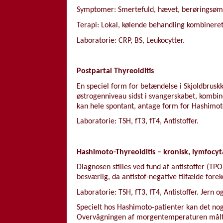
Symptomer: Smertefuld, hævet, berøringsømfi
Terapi: Lokal, kølende behandling kombine
Laboratorie: CRP, BS, Leukocytter.
Postpartal Thyreoiditis
En speciel form for betændelse i Skjoldbruskki
østrogenniveau sidst i svangerskabet, kombi
kan hele spontant, antage form for Hashimoto
Laboratorie: TSH, fT3, fT4, Antistoffer.
Hashimoto-Thyreoiditis – kronisk, lymfocyt
Diagnosen stilles ved fund af antistoffer (T
besværlig, da antistof-negative tilfælde for
Laboratorie: TSH, fT3, fT4, Antistoffer. Jern o
Specielt hos Hashimoto-patienter kan det no
Overvågningen af morgentemperaturen målt 