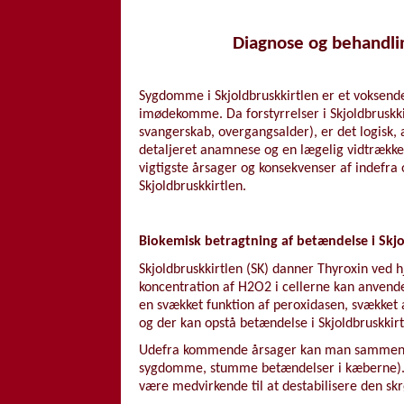
Diagnose og behandli
Sygdomme i Skjoldbruskkirtlen er et voksende
imødekomme. Da forstyrrelser i Skjoldbruskki
svangerskab, overgangsalder), er det logisk,
detaljeret anamnese og en lægelig vidtrække
vigtigste årsager og konsekvenser af indefr
Skjoldbruskkirtlen.
Biokemisk betragtning af betændelse i Skjo
Skjoldbruskkirtlen (SK) danner Thyroxin ved 
koncentration af H2O2 i cellerne kan anvendes
en svækket funktion af peroxidasen, svækket 
og der kan opstå betændelse i Skjoldbruskkirtl
Udefra kommende årsager kan man sammenfa
sygdomme, stumme betændelser i kæberne). S
være medvirkende til at destabilisere den skr