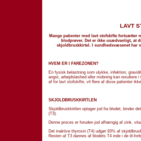
LAVT S
Mange patienter med lavt stofskifte fortsætter
blodprøver. Det er ikke usædvanligt, at
skjoldbruskkirtel. I sundhedsvæsenet har 
HVEM ER I FAREZONEN?
En fysisk belastning som ulykke, infektion, gravid
angst, arbejdsløshed eller mobning kan resultere 
af for lavt stofskifte, vil flere af disse patienter i
SKJOLDBRUSKKIRTLEN
Skjoldbruskkirtlen optager jod fra blodet, binder de
(T3).
Denne proces er foruden jod afhængig af zink, vit
Det inaktive thyroxin (T4) udgør 93% af skjoldbru
Resten af T3 dannes af blodets T4 inde i de ilt-for