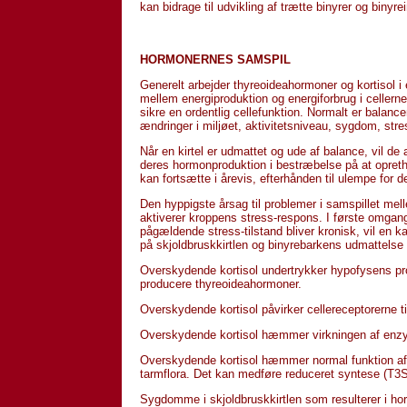
kan bidrage til udvikling af trætte binyrer og binyre
HORMONERNES SAMSPIL
Generelt arbejder thyreoideahormoner og kortisol i 
mellem energiproduktion og energiforbrug i cellerne
sikre en ordentlig cellefunktion. Normalt er balan
ændringer i miljøet, aktivitetsniveau, sygdom, stre
Når en kirtel er udmattet og ude af balance, vil d
deres hormonproduktion i bestræbelse på at opreth
kan fortsætte i årevis, efterhånden til ulempe for 
Den hyppigste årsag til problemer i samspillet mell
aktiverer kroppens stress-respons. I første omgang 
pågældende stress-tilstand bliver kronisk, vil en 
på skjoldbruskkirtlen og binyrebarkens udmattelse 
Overskydende kortisol undertrykker hypofysens prod
producere thyreoideahormoner.
Overskydende kortisol påvirker cellereceptorerne ti
Overskydende kortisol hæmmer virkningen af enzym
Overskydende kortisol hæmmer normal funktion af
tarmflora. Det kan medføre reduceret syntese (T3S
Sygdomme i skjoldbruskkirtlen som resulterer i ho