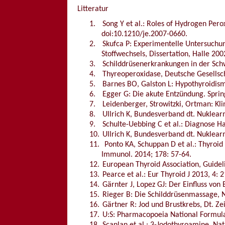
Litteratur
1.
Song Y et al.: Roles of Hydrogen Per
doi:10.1210/je.2007-0660.
2.
Skufca P: Experimentelle Untersuchun
Stoffwechsels, Dissertation, Halle 200
3.
Schilddrüsenerkrankungen in der Sch
4.
Thyreoperoxidase, Deutsche Gesellsch
5.
Barnes BO, Galston L: Hypothyroidism
6.
Egger G: Die akute Entzündung. Spri
7.
Leidenberger, Strowitzki, Ortman: Kli
8.
Ullrich K, Bundesverband dt. Nuklear
9.
Schulte-Uebbing C et al.: Diagnose 
10.
Ullrich K, Bundesverband dt. Nuklear
11.
Ponto KA, Schuppan D et al.: Thyroid 
Immunol. 2014; 178: 57-64.
12.
European Thyroid Association, Guidel
13.
Pearce et al.: Eur Thyroid J 2013, 4: 
14.
Gärnter J, Lopez GJ: Der Einfluss vo
15.
Rieger B: Die Schilddrüsenmassage, 
16.
Gärtner R: Jod und Brustkrebs, Dt. Zei
17.
U:S: Pharmacopoeia National Formulary