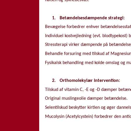
halsen og syknebesvær.
1.
Betændelsesdæmpende strategi:
Bevægelse forbedrer enhver betændelsessta
Individuel kostvejledning (evt. blodtypekost
Stressterapi virker dæmpende på betændelse
Behandle forsuring med tilskud af Magnesiu
Fysikalsk behandling med kolde omslag og m
2.
Orthomolekylær intervention:
Tilskud af vitamin C, -E og -D dæmper betæn
Original muslingeolie dæmper betændelse.
Selentilskud beskytter kirtlen og øger dannels
Mucolysin (Acetylcystein) forbedrer den antiox