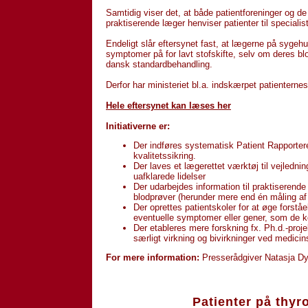
Samtidig viser det, at både patientforeninger og de
praktiserende læger henviser patienter til specialis
Endeligt slår eftersynet fast, at lægerne på sygeh
symptomer på for lavt stofskifte, selv om deres blo
dansk standardbehandling.
Derfor har ministeriet bl.a. indskærpet patienterne
Hele eftersynet kan læses her
Initiativerne er:
Der indføres systematisk Patient Rapportere
kvalitetssikring.
Der laves et lægerettet værktøj til vejledn
uafklarede lidelser
Der udarbejdes information til praktiserende
blodprøver (herunder mere end én måling a
Der oprettes patientskoler for at øge forstå
eventuelle symptomer eller gener, som de k
Der etableres mere forskning fx. Ph.d.-pro
særligt virkning og bivirkninger ved medici
For mere information:
Presserådgiver Natasja Dy
Patienter på thyro