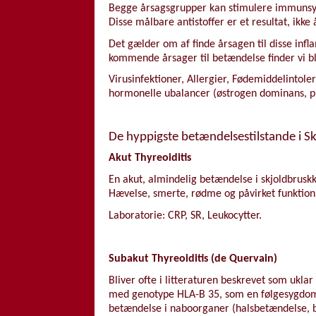
Begge årsagsgrupper kan stimulere immunsys
Disse målbare antistoffer er et resultat, ikke
Det gælder om af finde årsagen til disse infl
kommende årsager til betændelse finder vi bl
Virusinfektioner, Allergier, Fødemiddelinto
hormonelle ubalancer (østrogen dominans, p
De hyppigste betændelsestilstande i Sk
Akut Thyreoiditis
En akut, almindelig betændelse i skjoldbrus
Hævelse, smerte, rødme og påvirket funktion
Laboratorie: CRP, SR, Leukocytter.
Subakut Thyreoiditis (de Quervain)
Bliver ofte i litteraturen beskrevet som uklar
med genotype HLA-B 35, som en følgesygdom. 
betændelse i naboorganer (halsbetændelse, b