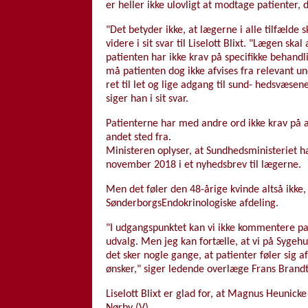
er heller ikke ulovligt at modtage patienter, 
"Det betyder ikke, at lægerne i alle tilfælde
videre i sit svar til Liselott Blixt. "Lægen sk
patienten har ikke krav på specifikke behandl
må patienten dog ikke afvises fra relevant und
ret til let og lige adgang til sund- hedsvæse
siger han i sit svar.
Patienterne har med andre ord ikke krav på at
andet sted fra.
Ministeren oplyser, at Sundhedsministeriet h
november 2018 i et nyhedsbrev til lægerne.
Men det føler den 48-årige kvinde altså ikke,
SønderborgsEndokrinologiske afdeling.
"I udgangspunktet kan vi ikke kommentere pati
udvalg. Men jeg kan fortælle, at vi på Sygehu
det sker nogle gange, at patienter føler sig a
ønsker," siger ledende overlæge Frans Brand
Liselott Blixt er glad for, at Magnus Heunick