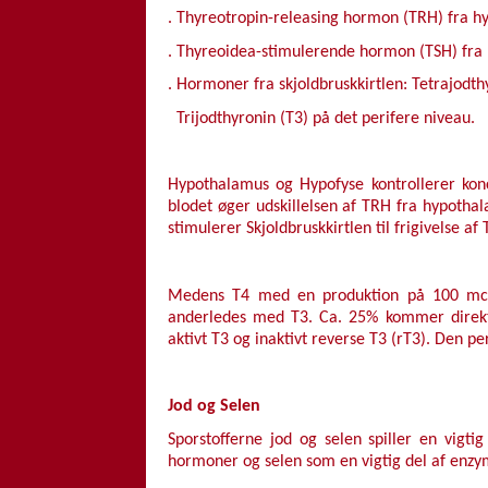
. Thyreotropin-releasing hormon (TRH) fra h
. Thyreoidea-stimulerende hormon (TSH) fra 
. Hormoner fra skjoldbruskkirtlen: Tetrajodth
Trijodthyronin (T3) på det perifere niveau.
Hypothalamus og Hypofyse kontrollerer konce
blodet øger udskillelsen af TRH fra hypothal
stimulerer Skjoldbruskkirtlen til frigivelse af 
Medens T4 med en produktion på 100 mcg/d
anderledes med T3. Ca. 25% kommer direkte
aktivt T3 og inaktivt reverse T3 (rT3). Den p
Jod og Selen
Sporstofferne jod og selen spiller en vigtig
hormoner og selen som en vigtig del af enzy