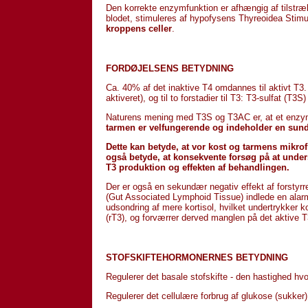
Den korrekte enzymfunktion er afhængig af tilstrækk
blodet, stimuleres af hypofysens Thyreoidea Sti
kroppens celler
.
FORDØJELSENS BETYDNING
Ca. 40% af det inaktive T4 omdannes til aktivt T3. 
aktiveret), og til to forstadier til T3: T3-sulfat (T3
Naturens mening med T3S og T3AC er, at et enzym
tarmen er velfungerende og indeholder en sund
Dette kan betyde, at vor kost og tarmens mikrof
også betyde, at konsekvente forsøg på at unders
T3 produktion og effekten af behandlingen.
Der er også en sekundær negativ effekt af forstyrre
(Gut Associated Lymphoid Tissue) indlede en alar
udsondring af mere kortisol, hvilket undertrykker k
(rT3), og forværrer derved manglen på det aktive T
STOFSKIFTEHORMONERNES BETYDNING
Regulerer det basale stofskifte - den hastighed hv
Regulerer det cellulære forbrug af glukose (sukker) o