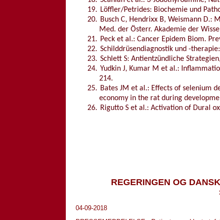
18.
Scanlan et al.: 3-Jodothyroamine, Na
19.
Löffler/Petrides: Biochemie und Patho
20.
Busch C, Hendrixx B, Weismann D.: M
Med. der Österr. Akademie der Wiss
21.
Peck et al.: Cancer Epidem Biom. Pre
22.
Schilddrüsendiagnostik und -therapie
23.
Schlett S: Antientzündliche Strategie
24.
Yudkin J, Kumar M et al.: Inflammatio
214.
25.
Bates JM et al.: Effects of selenium 
economy in the rat during developmen
26.
Rigutto S et al.: Activation of Dural 
REGERINGEN OG DANSK 
04-09-2018