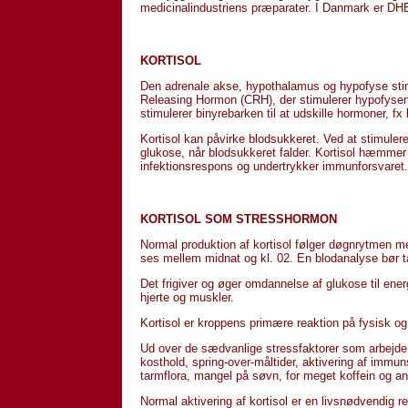
medicinalindustriens præparater. I Danmark er DHE
KORTISOL
Den adrenale akse, hypothalamus og hypofyse stimul
Releasing Hormon (CRH), der stimulerer hypofysen
stimulerer binyrebarken til at udskille hormoner, fx
Kortisol kan påvirke blodsukkeret. Ved at stimuler
glukose, når blodsukkeret falder. Kortisol hæmmer
infektionsrespons og undertrykker immunforsvaret.
KORTISOL SOM STRESSHORMON
Normal produktion af kortisol følger døgnrytmen m
ses mellem midnat og kl. 02. En blodanalyse bør t
Det frigiver og øger omdannelse af glukose til ene
hjerte og muskler.
Kortisol er kroppens primære reaktion på fysisk og
Ud over de sædvanlige stressfaktorer som arbejde, 
kosthold, spring-over-måltider, aktivering af immun
tarmflora, mangel på søvn, for meget koffein og an
Normal aktivering af kortisol er en livsnødvendig r