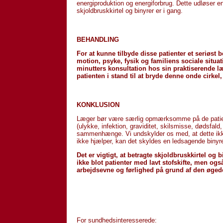
energiproduktion og energiforbrug. Dette udløser en
skjoldbruskkirtel og binyrer er i gang.
BEHANDLING
For at kunne tilbyde disse patienter et seriøst 
motion, psyke, fysik og familiens sociale situat
minutters konsultation hos sin praktiserende læ
patienten i stand til at bryde denne onde cirkel
KONKLUSION
Læger bør være særlig opmærksomme på de patiente
(ulykke, infektion, graviditet, skilsmisse, dødsfal
sammenhænge. Vi undskylder os med, at dette ikke 
ikke hjælper, kan det skyldes en ledsagende binyre
Det er vigtigt, at betragte skjoldbruskkirtel og 
ikke blot patienter med lavt stofskifte, men ogs
arbejdsevne og førlighed på grund af den øged
For sundhedsinteresserede: