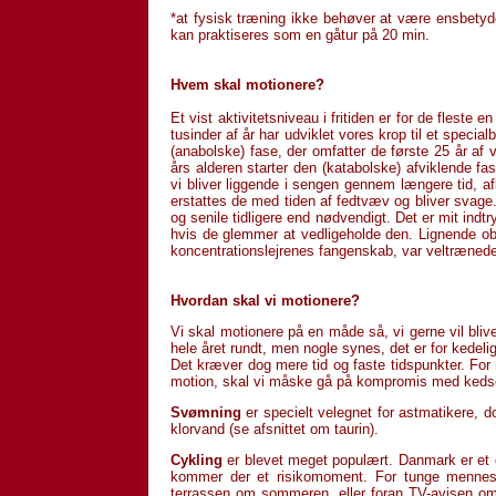
*at fysisk træning ikke behøver at være ensbe
kan prak­tiseres som en gåtur på 20 min.
Hvem skal motionere?
Et vist aktivitetsniveau i fritiden er for de fles
tusinder af år har udviklet vores krop til et specia
(anabol­ske) fase, der omfatter de første 25 år af 
års alderen starter den (katabols­ke) afviklende f
vi bliver liggende i sengen gennem længere tid, af
erstattes de med tiden af fedtvæv og bliver svage
og senile tidligere end nødvendigt. Det er mit indt
hvis de glemmer at vedligeholde den. Lignende obser
koncentrationslejrenes fangen­skab, var veltrænede
Hvordan skal vi motionere?
Vi skal motionere på en måde så, vi gerne vil bliv
hele året rundt, men nogle synes, det er for kedelig
Det kræver dog mere tid og faste tidspunkter. For
motion, skal vi måske gå på kompro­mis med ke
Svømning
er specielt velegnet for astmati­kere,
klorvand (se afsnittet om taurin).
Cykling
er blevet meget populært. Danmark er et c
kommer der et risikomo­ment. For tunge menneske
terrassen om sommeren, eller foran TV-avisen om vi