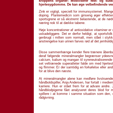
kroppens organer: Mobiliserer fedt- og sukk
hjertesygdomme. De kan øge velbefindende ved 
Zink er vigtigt, specielt for immunsystemet. Mange
doping. Plantem­ed­icin som ginseng øger effekt
sportsgrene er så ekstremt belastende, at de nødve
næring nok til at dække tabene.
Høje koncentrationer af antioxidative vitaminer e
uskadelig­gøre. Det er derfor heldigt, at sportsfol
genbrugt i milten som normalt, men slået i stykke
anstrengelse kan urinen farves rød af det jernholdi­g
Disse sammenhænge kender flere trænere åbenbart i
deraf følgende mineral­mangler begrænser ydeevn
calcium, kalium og mangan til syreneutrali­serend
set veltrænede superatleter falde om med hjertest
og flimmer. Er der samtidig en forkølelse eller ande
for at blive den næste.
At mineralmangler alene kan medføre livstruende
håndboldspiller, Anja Andersen, har fortalt i medi
karriere. Hun er stået frem for at advare andre.
håndblodpigerne fået analyseret deres blod for 
spillere i at komme i samme situation som den, d
rådgivning.