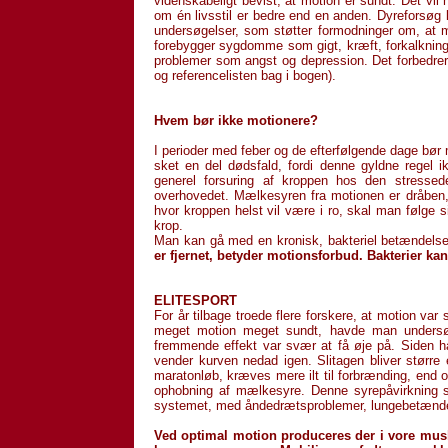
videnskabeligt bevist, at motion er sundt. Det vil
om én livsstil er bedre end en anden. Dyreforsøg k
undersøgelser, som støtter formodninger om, at mot
forebygger sygdomme som gigt, kræft, forkalkning,
problemer som angst og depression. Det forbedrer 
og referencel­isten bag i bogen).
Hvem bør ikke motionere?
I perioder med feber og de efterfølgende dage bør m
sket en del dødsfald, fordi denne gyldne regel ik
generel forsuring af kroppen hos den stressede
overhovedet. Mælkesyren fra motionen er dråben, der
hvor kroppen helst vil være i ro, skal man følge sin
krop.
Man kan gå med en kronisk, bakteriel betændel
er fjernet, betyder motionsforbud. Bakterier k
ELITESPORT
For år tilbage troede flere forskere, at motion va
meget motion meget sundt, havde man undersøgt
fremmende effekt var svær at få øje på. Siden ha
vender kurven nedad igen. Slitagen bliver størr
maraton­løb, kræves mere ilt til forbrænding, end
ophobning af mælkesyre. Denne syrepåvirkning sæ
systemet, med åndedræts­problem­er, lungebetændel
Ved optimal motion produceres der i vore musk