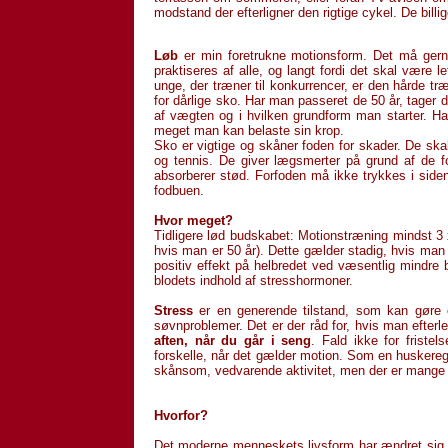
modstand der efterligner den rigtige cykel. De bill
Løb
er min foretrukne motionsform. Det må gerne 
praktiseres af alle, og langt fordi det skal være l
unge, der træner til konkurrencer, er den hårde tr
for dårlige sko. Har man passeret de 50 år, tager 
af vægten og i hvilken grundform man starter. H
meget man kan belaste sin krop.
Sko er vigtige og skåner foden for skader. De skal
og tennis. De giver lægsmerter på grund af de 
absorberer stød. Forfoden må ikke trykkes i side
fodbuen.
Hvor meget?
Tidligere lød budskabet: Motionstræning mindst 3 
hvis man er 50 år). Dette gælder stadig, hvis man 
positiv effekt på helbredet ved væsentlig mindre 
blodets indhold af stresshormoner.
Stress
er en generende tilstand, som kan gøre os
søvnproblemer. Det er der råd for, hvis man efterl
aften, når du går i seng
. Fald ikke for fristel
forskelle, når det gælder motion. Som en huskerege
skånsom, vedvarende aktivitet, men der er mange un
Hvorfor?
Det moderne menneskets livsform har ændret sig dra