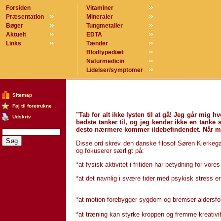
Forsiden
Vitaminer
Præsentation
Mineraler
Bøger
Tungmetaller
Aktuelt
EDTA
Links
Tænder
Blodtypediæt
Naturmedicin
Lidelser/symptomer
Sitemap
Føj til foretrukne
"Tab for alt ikke lysten til at gå! Jeg går mig 
Udskriv
bedste tanker til, og jeg kender ikke en tanke 
desto nærmere kommer ildebefin­dendet. Når ma
Disse ord skrev den danske filosof Søren Kierkegaar
og fokuserer særligt på:
*at fysisk aktivitet i fritiden har betydning for vor
*at det navnlig i svære tider med psykisk stress er 
*at motion forebygger sygdom og bremser aldersfo­r
*at træning kan styrke kroppen og fremme kreativi