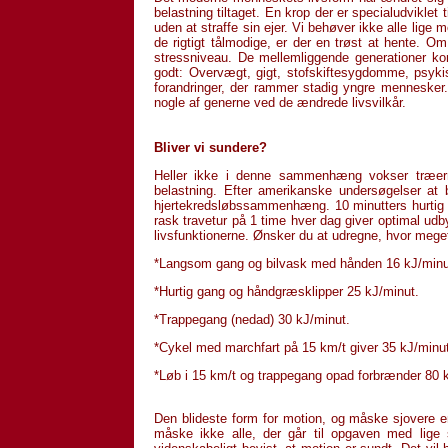
belastning tiltaget. En krop der er specialudviklet t
uden at straffe sin ejer. Vi behøver ikke alle lig
de rigtigt tålmodige, er der en trøst at hente. O
stressniv­eau. De mellemliggende generationer kom
godt: Overvægt, gigt, stofskiftesyg­domme, psyk
forandringer, der rammer stadig yngre mennesker.
nogle af generne ved de ændrede livsvilkår.
Bliver vi sundere?
Heller ikke i denne sammenhæng vokser træern
belastning. Efter amerikanske undersøgelser at 
hjertekreds­løbssam­men­hæng. 10 minutters hurtig 
rask travetur på 1 time hver dag giver optimal udby
livs­funktionerne. Ønsker du at udregne, hvor meget
*Langsom gang og bilvask med hånden 16 kJ/minu
*Hurtig gang og håndgræsklipper 25 kJ/minut.
*Trappegang (nedad) 30 kJ/minut.
*Cykel med marchfart på 15 km/t giver 35 kJ/minut
*Løb i 15 km/t og trappegang opad forbrænder 80 
Den blideste form for motion, og måske sjovere e
måske ikke alle, der går til opgaven med lige s